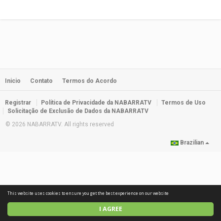
Inicio
Contato
Termos do Acordo
Registrar
Política de Privacidade da NABARRATV
Termos de Uso
Solicitação de Exclusão de Dados da NABARRATV
© 2026 NABARRATV. All rights reserved
Brazilian
This website uses cookies to ensure you get the best experience on our website
I AGREE