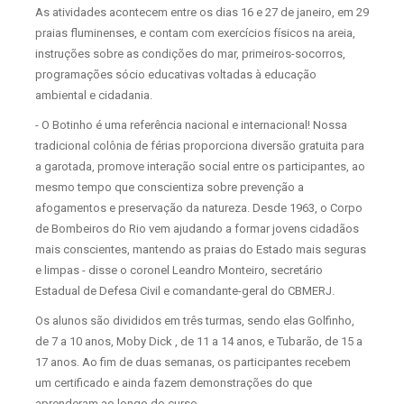
As atividades acontecem entre os dias 16 e 27 de janeiro, em 29
praias fluminenses, e contam com exercícios físicos na areia,
instruções sobre as condições do mar, primeiros-socorros,
programações sócio educativas voltadas à educação
ambiental e cidadania.
- O Botinho é uma referência nacional e internacional! Nossa
tradicional colônia de férias proporciona diversão gratuita para
a garotada, promove interação social entre os participantes, ao
mesmo tempo que conscientiza sobre prevenção a
afogamentos e preservação da natureza. Desde 1963, o Corpo
de Bombeiros do Rio vem ajudando a formar jovens cidadãos
mais conscientes, mantendo as praias do Estado mais seguras
e limpas - disse o coronel Leandro Monteiro, secretário
Estadual de Defesa Civil e comandante-geral do CBMERJ.
Os alunos são divididos em três turmas, sendo elas Golfinho,
de 7 a 10 anos, Moby Dick , de 11 a 14 anos, e Tubarão, de 15 a
17 anos. Ao fim de duas semanas, os participantes recebem
um certificado e ainda fazem demonstrações do que
aprenderam ao longo do curso.