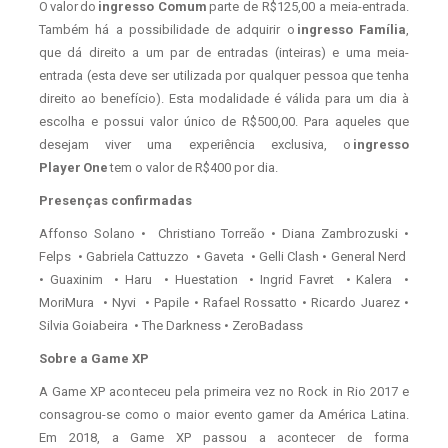
O valor do
ingresso Comum
parte de R$125,00 a meia-entrada.
Também há a possibilidade de adquirir o
ingresso Família
,
que dá direito a um par de entradas (inteiras) e uma meia-
entrada (esta deve ser utilizada por qualquer pessoa que tenha
direito ao benefício). Esta modalidade é válida para um dia à
escolha e possui valor único de R$500,00. Para aqueles que
desejam viver uma experiência exclusiva, o
ingresso
Player One
tem o valor de R$400 por dia.
Presenças confirmadas
Affonso Solano • Christiano Torreão • Diana Zambrozuski •
Felps • Gabriela Cattuzzo • Gaveta • Gelli Clash • General Nerd
• Guaxinim • Haru • Huestation • Ingrid Favret • Kalera •
MoriMura • Nyvi • Papile • Rafael Rossatto • Ricardo Juarez •
Silvia Goiabeira • The Darkness • ZeroBadass
Sobre a Game XP
A Game XP aconteceu pela primeira vez no Rock in Rio 2017 e
consagrou-se como o maior evento gamer da América Latina.
Em 2018, a Game XP passou a acontecer de forma