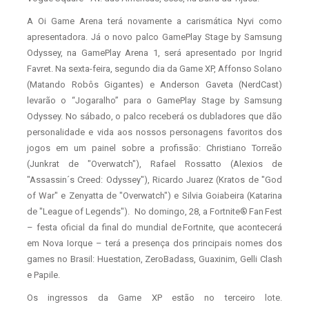
A Oi Game Arena terá novamente a carismática Nyvi como
apresentadora. Já o novo palco GamePlay Stage by Samsung
Odyssey, na GamePlay Arena 1, será apresentado por Ingrid
Favret. Na sexta-feira, segundo dia da Game XP, Affonso Solano
(Matando Robôs Gigantes) e Anderson Gaveta (NerdCast)
levarão o “Jogaralho” para o GamePlay Stage by Samsung
Odyssey. No sábado, o palco receberá os dubladores que dão
personalidade e vida aos nossos personagens favoritos dos
jogos em um painel sobre a profissão: Christiano Torreão
(Junkrat de "Overwatch"), Rafael Rossatto (Alexios de
"Assassin´s Creed: Odyssey"), Ricardo Juarez (Kratos de "God
of War" e Zenyatta de "Overwatch") e Silvia Goiabeira (Katarina
de "League of Legends"). No domingo, 28, a Fortnite® Fan Fest
– festa oficial da final do mundial de Fortnite, que acontecerá
em Nova Iorque – terá a presença dos principais nomes dos
games no Brasil: Huestation, ZeroBadass, Guaxinim, Gelli Clash
e Papile.
Os ingressos da Game XP estão no terceiro lote.