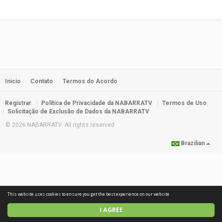
Inicio
Contato
Termos do Acordo
Registrar
Política de Privacidade da NABARRATV
Termos de Uso
Solicitação de Exclusão de Dados da NABARRATV
© 2026 NABARRATV. All rights reserved
Brazilian
This website uses cookies to ensure you get the best experience on our website
I AGREE