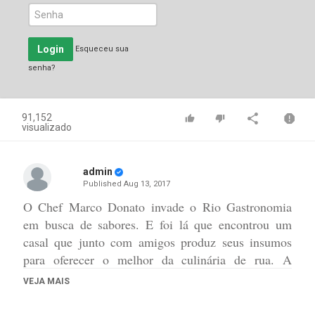
Login
Esqueceu sua
senha?
91,152
visualizado
admin
Published
Aug 13, 2017
O Chef Marco Donato invade o Rio Gastronomia
em busca de sabores. E foi lá que encontrou um
casal que junto com amigos produz seus insumos
para oferecer o melhor da culinária de rua. A
"Curadoria" veio da Vila Isabel com uma proposta
VEJA MAIS
de sanduíches a base de embutidos, envolvidos por
queijo gratinado a base do maçarico e um delicioso