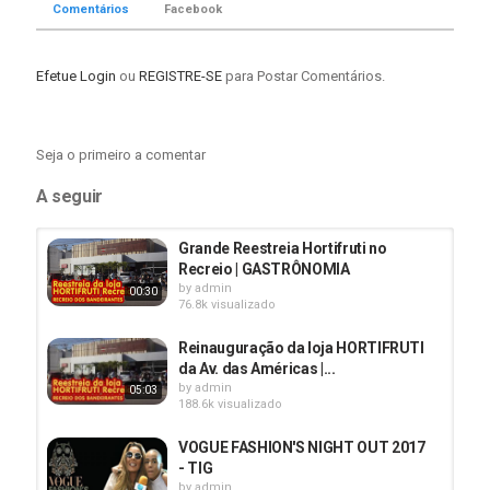
Comentários
Facebook
pão. Assista a matéria!
Categoria
Efetue Login
ou
REGISTRE-SE
para Postar Comentários.
BarraShopping
TRANSPORTE
Rock In Rio
Segurança
Pública
Seja o primeiro a comentar
A seguir
Grande Reestreia Hortifruti no
Recreio | GASTRÔNOMIA
by
admin
00:30
76.8k visualizado
Reinauguração da loja HORTIFRUTI
da Av. das Américas |...
by
admin
05:03
188.6k visualizado
VOGUE FASHION'S NIGHT OUT 2017
- TIG
by
admin