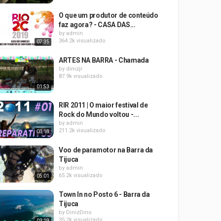
O que um produtor de conteúdo
faz agora? - CASA DAS...
by
admin
364.2k visualizado
07:35
ARTES NA BARRA - Chamada
by
dinizjr
87.9k visualizado
01:53
RIR 2011 | O maior festival de
Rock do Mundo voltou -...
by
admin
211.2k visualizado
03:18
Voo de paramotor na Barra da
Tijuca
by
admin
65.2k visualizado
05:01
Town In no Posto 6 - Barra da
Tijuca
by
DinizDino
35.2k visualizado
03:19