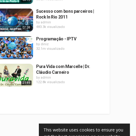
Sucesso com bons parceiros |
Rock In Rio 2011
by
admin
483.3k visualizado
07:38
Programação - IPTV
by
diniz
32.1m visualizado
Pura Vida com Marcelle | Dr.
Cláudio Carneiro
by
admin
122.8k visualizado
21:49
This website uses cookies to ensure you