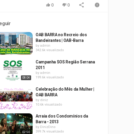
0
0
eguir
OAB BARRA no Recreio dos
Bandeirantes | OAB-Barra
by
admin
342.6k visualizado
Campanha SOS Região Serrana
2011
by
admin
199.6k visualizado
08:04
Celebração do Mês da Mulher |
OAB BARRA
by
diniz
10.6k visualizado
Arraia dos Condomínios da
Barra - 2013
by
DinizDino
399.7k visualizado
02:50