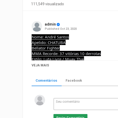
111,549 visualizado
admin
Published
Oct 23, 2020
Nome: André Santos
Apelido: CHATUBA
Bellator Fighter
MMA Recorde: 37 vitórias 10 derrotas
Estilo: Luta Livre / Muay Thai
Equipe: RFT / Caçadores
VEJA MAIS
Categoria
Esporte
Comentários
Facebook