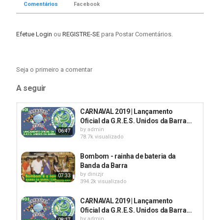
Comentários
Facebook
Categoria
Rock In Rio
Utilidade Pública
Efetue Login
ou
REGISTRE-SE
para Postar Comentários.
Seja o primeiro a comentar
A seguir
CARNAVAL 2019 | Lançamento
Oficial da G.R.E.S. Unidos da Barra...
by
admin
06:47
78.7k visualizado
Bombom - rainha de bateria da
Banda da Barra
by
dinizjr
07:33
394.2k visualizado
CARNAVAL 2019 | Lançamento
Oficial da G.R.E.S. Unidos da Barra...
by
admin
08:17