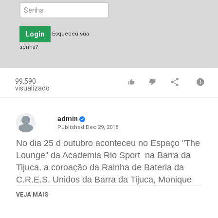
Login
Esqueceu sua
senha?
99,590
visualizado
admin
Published
Dec 29, 2018
No dia 25 d outubro aconteceu no Espaço "The
Lounge" da Academia Rio Sport na Barra da
Tijuca, a coroação da Rainha de Bateria da
C.R.E.S. Unidos da Barra da Tijuca, Monique
Rizzeto, com direito a churrasco, cerveja
VEJA MAIS
gelada e roda de samba. Assista as entrevistas
com a diretoria da Escola.