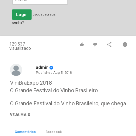
Login
Esqueceu sua
senha?
129,537
visualizado
admin
Published
Aug 5, 2018
ViniBraExpo 2018
O Grande Festival do Vinho Brasileiro
O Grande Festival do Vinho Brasileiro, que chega
à sua segunda edição com a participação de
VEJA MAIS
mais de 50 vinícolas de todas as regiões do
país, nos Jardins do Office - Shopping Città,
Comentários
Facebook
Barra da Tijuca, RJ.