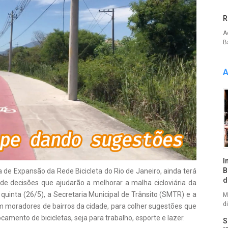
R
A
Ba
A
I
B
 de Expansão da Rede Bicicleta do Rio de Janeiro, ainda terá
d
de decisões que ajudarão a melhorar a malha cicloviária da
quinta (26/5), a Secretaria Municipal de Trânsito (SMTR) e a
M
d
 moradores de bairros da cidade, para colher sugestões que
mento de bicicletas, seja para trabalho, esporte e lazer.
S