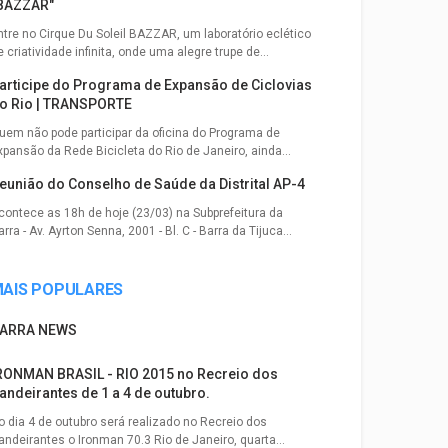
BAZZAR"
ntre no Cirque Du Soleil BAZZAR, um laboratório eclético
e criatividade infinita, onde uma alegre trupe de...
articipe do Programa de Expansão de Ciclovias
o Rio | TRANSPORTE
uem não pode participar da oficina do Programa de
xpansão da Rede Bicicleta do Rio de Janeiro, ainda...
eunião do Conselho de Saúde da Distrital AP-4
contece as 18h de hoje (23/03) na Subprefeitura da
rra - Av. Ayrton Senna, 2001 - Bl. C - Barra da Tijuca...
AIS POPULARES
ARRA NEWS
RONMAN BRASIL - RIO 2015 no Recreio dos
andeirantes de 1 a 4 de outubro.
o dia 4 de outubro será realizado no Recreio dos
andeirantes o Ironman 70.3 Rio de Janeiro, quarta...