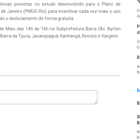
"
clovias previstas no estudo desenvolvido para o Plano de
E
 de Janeiro (PMUS-Rio) para incentivar cada vez mais o uso
d
ando o deslocamento de forma gratuita.
P
e Maio das 14h às 16h na Subprefeitura Barra (Av. Ayrton
d
 Barra da Tijuca, Jacarepaguá, Itanhangá, Recreio e Vargens.
Q
E
R
A
Ba
M
B
I
B
N
B