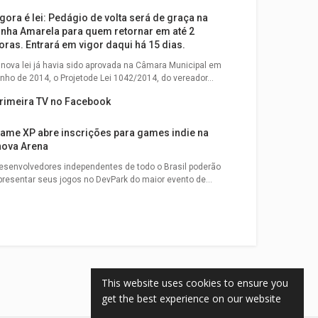
gora é lei: Pedágio de volta será de graça na
inha Amarela para quem retornar em até 2
oras. Entrará em vigor daqui há 15 dias.
 nova lei já havia sido aprovada na Câmara Municipal em
unho de 2014, o Projetode Lei 1042/2014, do vereador...
rimeira TV no Facebook
ame XP abre inscrições para games indie na
nova Arena
esenvolvedores independentes de todo o Brasil poderão
presentar seus jogos no DevPark do maior evento de...
This website uses cookies to ensure you
get the best experience on our website