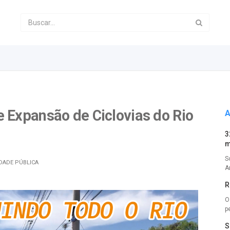
 Expansão de Ciclovias do Rio
A
3
m
S
DADE PÚBLICA
A
R
O
p
S